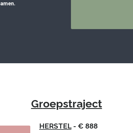
samen.
Gr
oepstraject
HERSTEL
- € 888