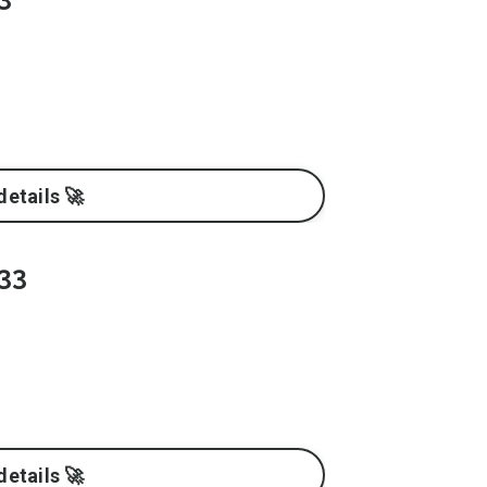
details 🚀
33
details 🚀