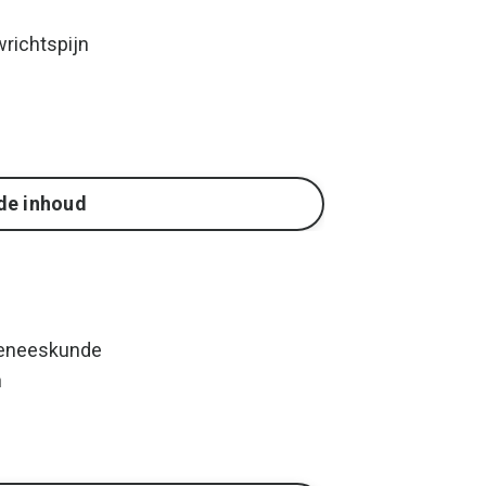
richtspijn
de inhoud
Geneeskunde
n